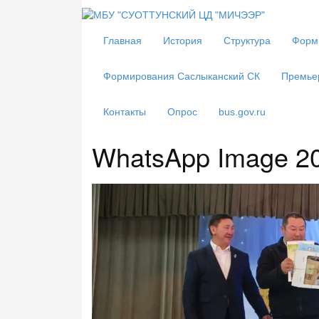
Главная
История
Структура
Форм
Формирования Саслыканский СК
Премье
Контакты
Опрос
bus.gov.ru
WhatsApp Image 20