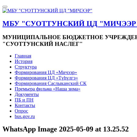
МБУ "СУОТТУНСКИЙ ЦД "МИЧЭЭР
МУНИЦИПАЛЬНОЕ БЮДЖЕТНОЕ УЧРЕЖДЕНИ
"СУОТТУНСКИЙ НАСЛЕГ"
Главная
История
Структура
Формирования ЦД «Мичээр»
Формирования ЦД «Түһүлгэ»
Формирования Саслыканский СК
Премьера фильма «Наша зима»
Документы
ПБ и ПН
Контакты
Опрос
bus.gov.ru
WhatsApp Image 2025-05-09 at 13.25.52