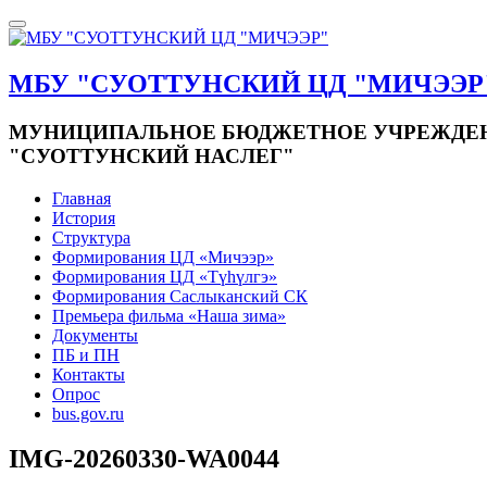
МБУ "СУОТТУНСКИЙ ЦД "МИЧЭЭР
МУНИЦИПАЛЬНОЕ БЮДЖЕТНОЕ УЧРЕЖДЕНИ
"СУОТТУНСКИЙ НАСЛЕГ"
Главная
История
Структура
Формирования ЦД «Мичээр»
Формирования ЦД «Түһүлгэ»
Формирования Саслыканский СК
Премьера фильма «Наша зима»
Документы
ПБ и ПН
Контакты
Опрос
bus.gov.ru
IMG-20260330-WA0044