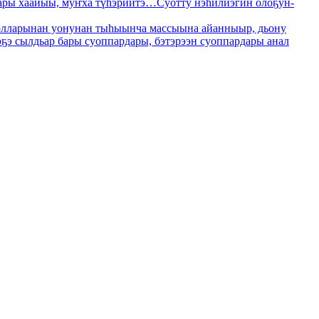
алары хаайыы, муҥха түһэриитэ…Суотту нэһилиэгин олоҕун-
 суолларынан уонунан тыһыынча массыына айанныыр, дьону
эҕэ сылдьар бары суоппардары, бэтэрээн суоппардары анал