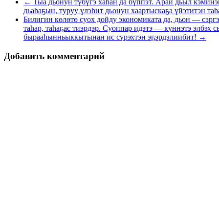
← Тыа дьонун түбүгэ хаһан да бүппэт. Арай дьыл кэмин
дьаһаҕын, туруу үлэһит дьонун хаартыскаҕа үйэтитэн та
Билигин көлөтө суох дойду экономиката да, дьон — сэрг
таһар, таһаҕас тиэрдэр. Суоппар идэтэ — күннэтэ элбэх
бырааһынньыккытынан ис сүрэхтэн эҕэрдэлиибит! →
Добавить комментарий