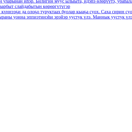
эн уларыйан иһэр. Билигин муус ылыыта, идэһэ өлөрүүтэ, убаһ
һаарбыт слайдабытын көрөргүтүгэр
э күннээҕи да олоҕо туруктаах буолар кыаҕа суох. Саха сирин
 сыраны уонна эппиэтинэһи эрэйэр уустук үлэ. Маннык уустук үл