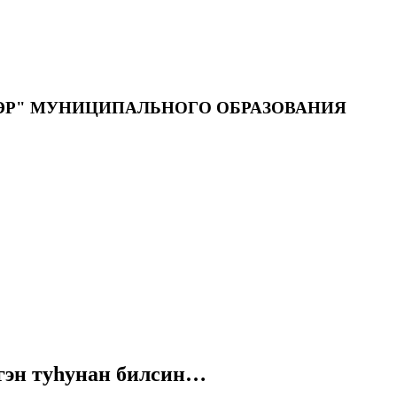
ЭР" МУНИЦИПАЛЬНОГО ОБРАЗОВАНИЯ
ргэн туһунан билсин…