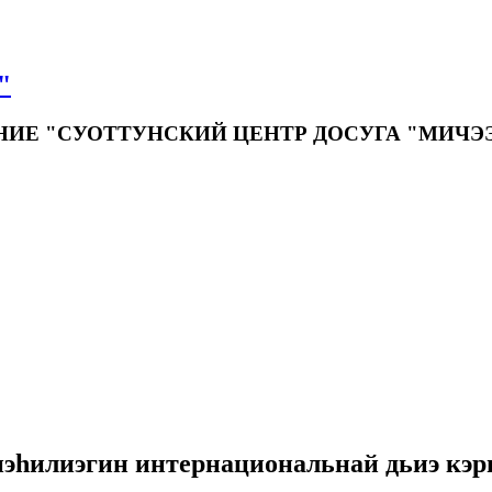
"
Е "СУОТТУНСКИЙ ЦЕНТР ДОСУГА "МИЧЭ
нэһилиэгин интернациональнай дьиэ кэ