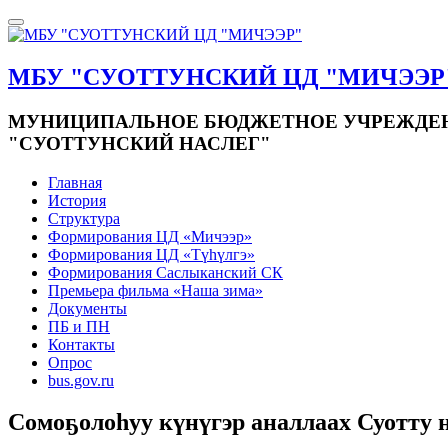
МБУ "СУОТТУНСКИЙ ЦД "МИЧЭЭР
МУНИЦИПАЛЬНОЕ БЮДЖЕТНОЕ УЧРЕЖДЕНИ
"СУОТТУНСКИЙ НАСЛЕГ"
Главная
История
Структура
Формирования ЦД «Мичээр»
Формирования ЦД «Түһүлгэ»
Формирования Саслыканский СК
Премьера фильма «Наша зима»
Документы
ПБ и ПН
Контакты
Опрос
bus.gov.ru
Сомоҕолоһуу күнүгэр аналлаах Суотту 