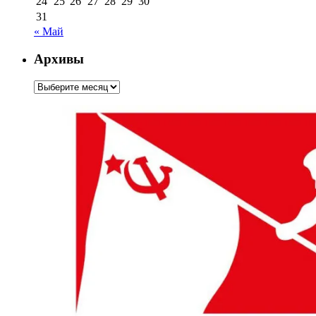
24
25
26
27
28
29
30
31
« Май
Архивы
Архивы