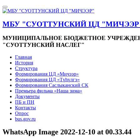
МБУ "СУОТТУНСКИЙ ЦД "МИЧЭЭР
МУНИЦИПАЛЬНОЕ БЮДЖЕТНОЕ УЧРЕЖДЕНИ
"СУОТТУНСКИЙ НАСЛЕГ"
Главная
История
Структура
Формирования ЦД «Мичээр»
Формирования ЦД «Түһүлгэ»
Формирования Саслыканский СК
Премьера фильма «Наша зима»
Документы
ПБ и ПН
Контакты
Опрос
bus.gov.ru
WhatsApp Image 2022-12-10 at 00.33.44