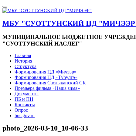
МБУ "СУОТТУНСКИЙ ЦД "МИЧЭЭР
МУНИЦИПАЛЬНОЕ БЮДЖЕТНОЕ УЧРЕЖДЕНИ
"СУОТТУНСКИЙ НАСЛЕГ"
Главная
История
Структура
Формирования ЦД «Мичээр»
Формирования ЦД «Түһүлгэ»
Формирования Саслыканский СК
Премьера фильма «Наша зима»
Документы
ПБ и ПН
Контакты
Опрос
bus.gov.ru
photo_2026-03-10_10-06-33