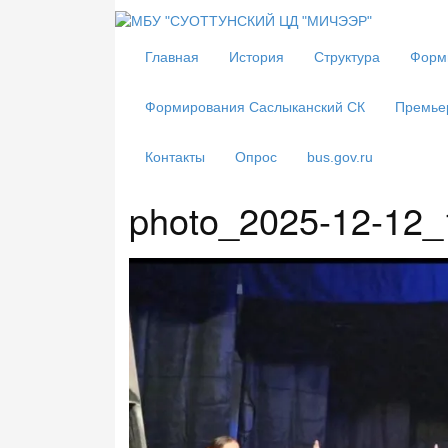
Главная
История
Структура
Форм
Формирования Саслыканский СК
Премье
Контакты
Опрос
bus.gov.ru
photo_2025-12-12_