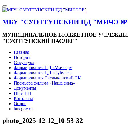
МБУ "СУОТТУНСКИЙ ЦД "МИЧЭЭР
МУНИЦИПАЛЬНОЕ БЮДЖЕТНОЕ УЧРЕЖДЕНИ
"СУОТТУНСКИЙ НАСЛЕГ"
Главная
История
Структура
Формирования ЦД «Мичээр»
Формирования ЦД «Түһүлгэ»
Формирования Саслыканский СК
Премьера фильма «Наша зима»
Документы
ПБ и ПН
Контакты
Опрос
bus.gov.ru
photo_2025-12-12_10-53-32