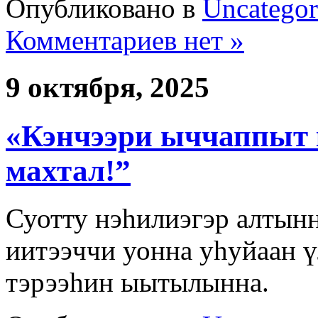
Опубликовано в
Uncategor
Комментариев нет »
9 октября, 2025
«Кэнчээри ыччаппыт к
махтал!”
Суотту нэһилиэгэр алтынн
иитээччи уонна уһуйаан ү
тэрээһин ыытылынна.