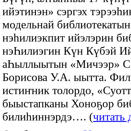
ийэтинэн» сэргэх тэрээһ
модельнай библиотекатын
нэһилиэкпит ийэлэрин би
нэҺилиэгин Күн Күбэй И
аҺыллыытын «Мичээр» СК
Борисова У.А. ыытта. Ф
истиҥник толордо, «Суотт
быыстапканы Хоноҕор биб
билиһиннэрдэ…. (
читать 