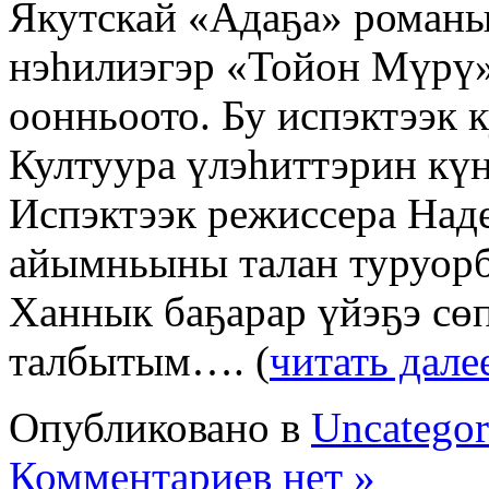
Якутскай «Адаҕа» романы
нэһилиэгэр «Тойон Мүрү»
оонньоото. Бу испэктээк к
Култуура үлэһиттэрин күн
Испэктээк режиссера Над
айымньыны талан туруорб
Ханнык баҕарар үйэҕэ сөп
талбытым…. (
читать дале
Опубликовано в
Uncategor
Комментариев нет »