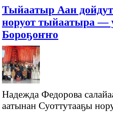
Тыйаатыр Аан дойдут
норуот тыйаатыра — 
Бороҕоҥҥо
Надежда Федорова салайа
аатынан Суоттутааҕы нор