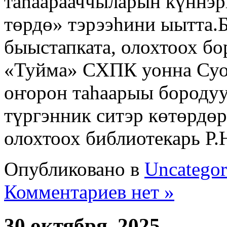
таһаарааччыларын күннэр
төрдө» тэрээһини ыытта.Б
быыстапката, олохтоох бо
«Туйма» СХПК уонна Суот
оҥорон таһаарыы бородуу
түргэнник ситэр көтөрдөр
олохтоох библиотекарь Р
Опубликовано в
Uncategor
Комментариев нет »
30 октября, 2025