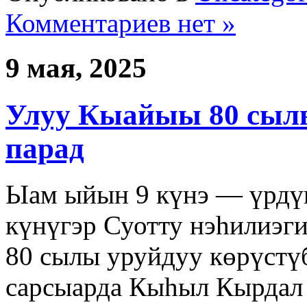
Комментариев нет »
9 мая, 2025
Улуу Кыайыы 80 сылы
парад
Ыам ыйын 9 күнэ — үрдү
күнүгэр Суотту нэһилиэги
80 сылы уруйдуу көрүстү
сарсыарда Кыһыл Кырдал