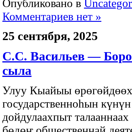
Опубликовано в
Uncategor
Комментариев нет »
25 сентября, 2025
С.С. Васильев — Боро
сыла
Улуу Кыайыы өрөгөйдөөх
государственноһын күнүн
дойдулаахпыт талааннаах 
бөдөҥ общественнай деят