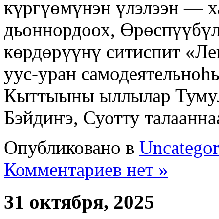
күргүөмүнэн үлэлээн — х
дьоннордоох, Өрөспүүбүл
көрдөрүүнү ситиспит «Ле
уус-уран самодеятельноһ
Кыттыыны ыллылар Тумул
Бэйдиҥэ, Суотту талаанна
Опубликовано в
Uncategor
Комментариев нет »
31 октября, 2025