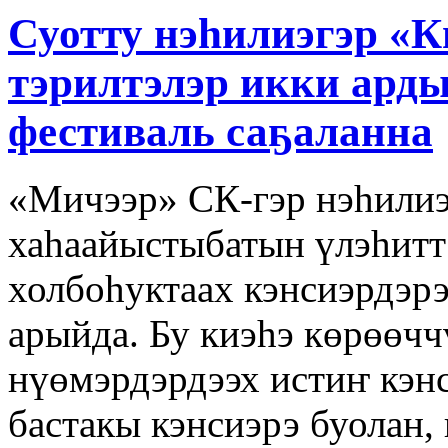
Суотту нэһилиэгэр «
тэрилтэлэр икки ар
фестиваль саҕаланна
«Мичээр» СК-гэр нэһилиэ
хаһаайыстыбатын үлэһитт
холбоһуктаах кэнсиэрдэр
арыйда. Бу киэһэ көрөөчч
нүөмэрдэрдээх истиҥ кэнс
бастакы кэнсиэрэ буолан,