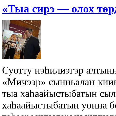
«Тыа сирэ — олох төр
Суотту нэһилиэгэр алтын
«Мичээр» сынньалаҥ киин
тыа хаһаайыстыбатын сыл
хаһаайыстыбатын уонна 