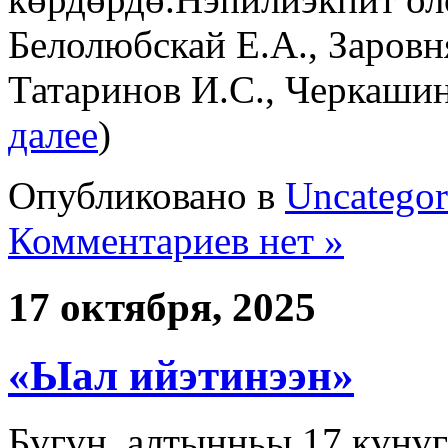
Белолюбскай Е.А., Заровн
Татаринов И.С., Черкашин
далее
)
Опубликовано в
Uncategor
Комментариев нет »
17 октября, 2025
«Ыал ийэтинээн»
Бүгүн, алтынньы 17 күнү