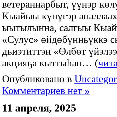
ветераннарбыт, үүнэр кө
Кыайыы күнүгэр аналлаах
ыытылынна, салгыы Кыай
«Сулус» өйдөбүнньүккэ сы
дьиэтиттэн «Өлбөт үйэлэ
акцияҕа кыттыһан… (
чита
Опубликовано в
Uncategor
Комментариев нет »
11 апреля, 2025