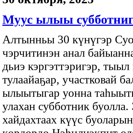
Муус ылыы субботни
Алтынньы 30 күнүгэр Суо
чэрчитинэн анал байыан
дьиэ кэргэттэригэр, тыыл
тулаайаҕар, участковай б
ылыытыгар уонна таһыыты
улахан субботник буолла.
хайдахтаах күүс буоларын
көрдөрдө.Нэһилиэкпит ол