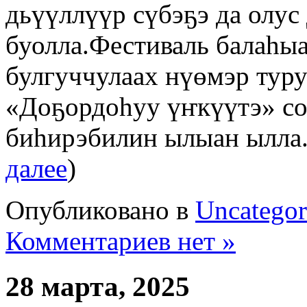
дьүүллүүр сүбэҕэ да олус
буолла.Фестиваль балаһы
булгуччулаах нүөмэр туру
«Доҕордоһуу үҥкүүтэ» со
биһирэбилин ылыан ылла
далее
)
Опубликовано в
Uncategor
Комментариев нет »
28 марта, 2025