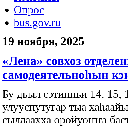
Опрос
bus.gov.ru
19 ноября, 2025
«Лена» совхоз отделе
самодеятельноһын кэ
Бу дьыл сэтинньи 14, 15, 
улууспутугар тыа хаһаай
сыллаахха оройуоҥҥа бас