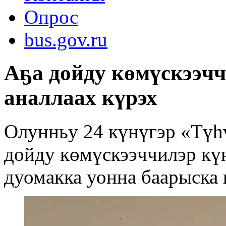
Опрос
bus.gov.ru
Аҕа дойду көмүскээч
аналлаах күрэх
Олунньу 24 күнүгэр «Түһ
дойду көмүскээччилэр күн
дуомакка уонна баарыска 